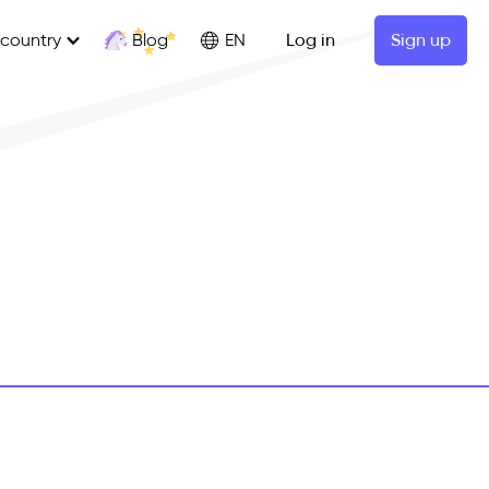
Blog
 country
EN
Log in
Sign up