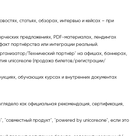
новостях, статьях, обзорах, интервью и кейсах – при
ерческих предложениях, PDF-материалах, лендингах
факт партнёрства или интеграции реальный.
Организатор/Технический партнёр" на афишах, баннерах,
тия unicore.one (продажа билетов/регистрации/
трукциях, обучающих курсах и внутренних документах
выглядело как официальная рекомендация, сертификация,
 "совместный продукт", "powered by unicore.one", если это