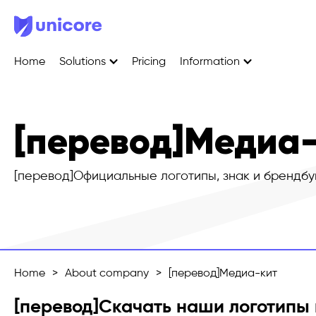
Home
Solutions
Pricing
Information
[перевод]Медиа
[перевод]Официальные логотипы, знак и брендбук
Home
>
About company
>
[перевод]Медиа-кит
[перевод]Скачать наши логотипы 