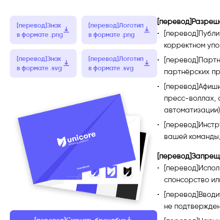
[перевод]Разреш
[перевод]Знак
[перевод]Логотип
[перевод]Публик
в формате .png
в формате .png
корректном упо
[перевод]Знак
[перевод]Логотип
[перевод]Партн
в формате .svg
в формате .svg
партнёрских пр
[перевод]Афиши
пресс-воллах, 
автоматизации)
[перевод]Инстр
вашей команды,
[перевод]Запрещ
[перевод]Испол
спонсорство или
[перевод]Вводит
не подтвержден