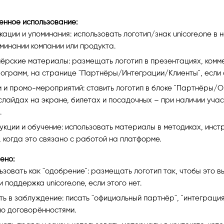
енное использование:
ации и упоминания: использовать логотип/знак unicore.one в 
минании компании или продукта.
ёрские материалы: размещать логотип в презентациях, комм
ограмм, на странице "Партнёры/Интеграции/Клиенты", если 
 и промо-мероприятий: ставить логотип в блоке "Партнёры/
слайдах на экране, билетах и посадочных – при наличии учас
.
укции и обучение: использовать материалы в методиках, инс
 когда это связано с работой на платформе.
ено:
ьзовать как "одобрение": размещать логотип так, чтобы это 
 поддержка unicore.one, если этого нет.
ь в заблуждение: писать "официальный партнёр", "интеграция",
о договорённостями.