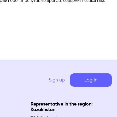
торый порочит репутацию бренда, содержит незаконный/
Sign up
Log in
Representative in the region:
Kazakhstan