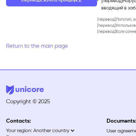
[перевод]Скачать брендбук
[перевод]Наруш
вводящий в заб
[перевод]Логотип, з
[перевод]Использов
[перевод]Если сомн
Return to the main page
Copyright © 2025
Contacts:
Documents
Your region:
Another country
User agreem