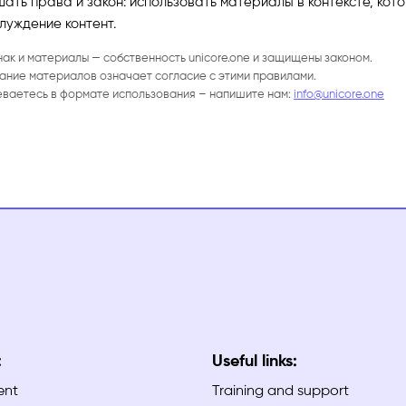
ать права и закон: использовать материалы в контексте, ко
луждение контент.
нак и материалы — собственность unicore.one и защищены законом.
ание материалов означает согласие с этими правилами.
еваетесь в формате использования – напишите нам:
info@unicore.one
:
Useful links:
ent
Training and support