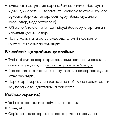
Іс-шараға сатуды үш қарапайым қадаммен бастауға
мүмкіндік беретін интерактивті Басқару тақтасы. Жүйеге
рұқсаты бар қызметкерлерді құру (бақылаушылар,
кассирлер, модераторлар)
IOS және Android негізіндегі кіруді басқаруға арналған
мобильді қосымшалар.
Нақты уақыттағы сатылымдарды әлемнің кез келген
нүктесінен бақылау мүмкіндігі.
Біз сүйеміз, қолдаймыз, қорғаймыз.
Түсінікті жұмыс шарттары: комиссия немесе лицензияны
сатып алу мүмкіндігі. (
тарифтерді көруге болады
)
Қол жетімді техникалық қолдау, жеке менеджермен жұмыс
істеу мүмкіндігі.
Деректерді қорғаудың жоғары деңгейі және халықаралық
қауіпсіздік стандарттарына сәйкестігі.
Көбірек керек пе?
Үшінші тарап қызметтерімен интеграция.
Ашық API.
Серіктес қызметтері және платформаның қосымша