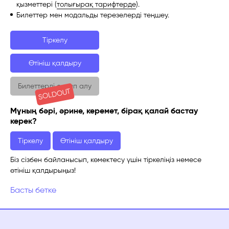
қызметтері (
толығырақ тарифтерде
).
Билеттер мен модальды терезелерді теңшеу.
Тіркелу
Өтініш қалдыру
Билеттерді сатып алу
SOLDOUT
Мұның бәрі, әрине, керемет, бірақ қалай бастау
керек?
Тіркелу
Өтініш қалдыру
Біз сізбен байланысып, көмектесу үшін тіркеліңіз немесе
өтініш қалдырыңыз!
Басты бетке