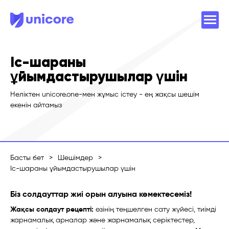
Іс-шараны
ұйымдастырушылар үшін
Неліктен unicore.one-мен жұмыс істеу - ең жақсы шешім
екенін айтамыз
Басты бет
>
Шешімдер
>
Іс-шараны ұйымдастырушылар үшін
Біз солдауттар жиі орын алуына көмектесеміз!
Жақсы солдаут рецепті:
өзінің теңшелген сату жүйесі, тиімді
жарнамалық арналар және жарнамалық серіктестер,