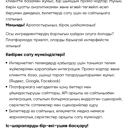
клиенттік базамен жұмыс, бір шымшым промо-кодтар. Мұның
бәрін қуатты аналитикамен және егжей-тегжейлі есеп
берумен дәмдеңіз, билеттерді сату үшін өз сайтыңызға
салыңыз.
Маңызды!
Араластырыңыз, бірақ шайқамаңыз!
Осы ингредиенттердің барлығын қайдан алуға болады?
Платформада тіркеліп, оларды бірыңғай интерфейсте
алыңыз!
Көбірек сату мүмкіндіктері!
Интернеттегі төлемдерді қабылдау үшін танымал төлем
жүйелерімен қарапайым интеграция. Промо-кодтар және
клиенттік база, үшінші тарап талдаушыларымен жұмыс
(Яндекс, Google, Facebook)
Платформаға негізделген қону беттері мен
ұйымдастырушы сайттары, API арқылы өз сайтыңызбен
интеграция, сатылым батырмасының ендірілген сценарийі,
серіктестік сілтемелер мен сценарийлер құру.
Билеттерді өз сайтыңыз, әлеуметтік медиа немесе
жарнамалық серіктестер арқылы сату мүмкіндігі.
Іс-шараларды бір-екі-үшке басқару!