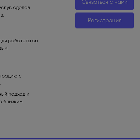
Связаться с нами
слуг, сделав
в.
Регистрация
для работаты со
вым
еграцию с
.
ный подход и
а близким