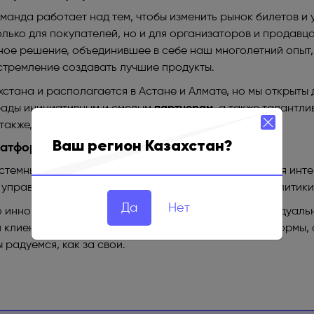
манда работает над тем, чтобы изменить рынок билетов и у
олько для покупателей, но и для организаторов и продавцо
ное решение, объединившее в себе наш многолетний опыт,
стремление создавать лучшие продукты.
стана и располагается в Астане и Алмате, но мы открыты 
 рады инициативным и смелым
партнерам
, а также талантли
 также, как наши!
Ваш регион Казахстан?
латформа.
стемный подход к организации мероприятий, включая инт
 управлением маркетингом и глубокой системой аналитики
Да
Нет
 инновации, доверие и поддержка. Мы ценим индивидуаль
ш клиент становится не просто пользователем платформы, 
 радуемся, как за свои.