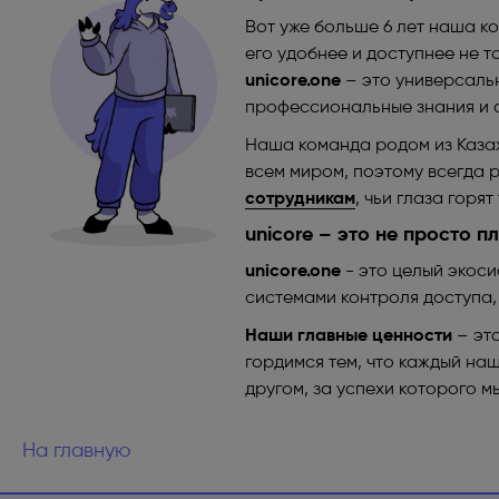
Вот уже больше 6 лет наша ко
его удобнее и доступнее не т
unicore.one
– это универсаль
профессиональные знания и 
Наша команда родом из Казах
всем миром, поэтому всегда
сотрудникам
, чьи глаза горят
unicore – это не просто п
unicore.one
- это целый экоси
системами контроля доступа,
Наши главные ценности
– это
гордимся тем, что каждый на
другом, за успехи которого мы
На главную