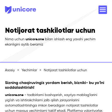
Notijorat tashkilotlar uchun
Nima uchun
unicore.one
bilan ishlash eng yaxshi yechim
ekanligini aytib beramiz
Asosiy
>
Yechimlar
>
Notijorat tashkilotlar uchun
Sizning chaqiruvingiz yordam berish, bizniki- bu yo'lni
soddalashtirish!
unicore.one
- tadbirlarni boshqarish, xayriya mablag'larini
yig'ish va ishtirokchilarni jalb qilish jarayonlarini
avtomatlashtirishga imkon beradigan notijorat tashkilotlar
uchun maxsus yechimlarni taklif etadi. Platforma volontyorlar,