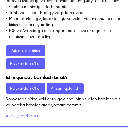
Jarayon shaffofligi va ishtirokchilar uchun qulaylikni ta'minlash
siz uchun muhimligini tushunamiz.
Tahlil va hisobot haqiqiy vaqtda mavjud.
Moderatorlaringiz, kassirlaringiz va volontyorlar uchun alohida
kirish tizimlarini yarating.
IOS va Android ga asoslangan mobil ilovalar orqali kirib-
chiqishni nazorat qiling.
Arizani qoldirish
Ro‘yxatdan o‘tish
Ishni qanday boshlash kerak?
Ro‘yxatdan o‘tish
Arizani qoldirish
Ro'yxatdan o'ting yoki ariza qoldiring, biz siz bilan bog'lanamiz
va barcha bosqichlarda yordam beramiz!
Asosiy sahifaga