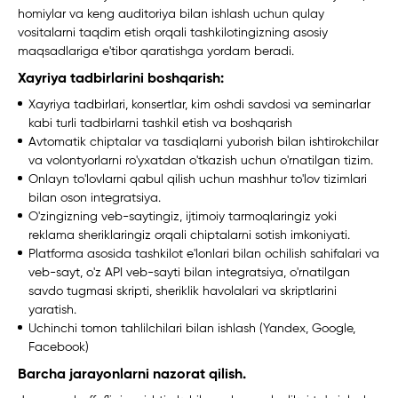
homiylar va keng auditoriya bilan ishlash uchun qulay
vositalarni taqdim etish orqali tashkilotingizning asosiy
maqsadlariga e'tibor qaratishga yordam beradi.
Xayriya tadbirlarini boshqarish:
Xayriya tadbirlari, konsertlar, kim oshdi savdosi va seminarlar
kabi turli tadbirlarni tashkil etish va boshqarish
Avtomatik chiptalar va tasdiqlarni yuborish bilan ishtirokchilar
va volontyorlarni ro'yxatdan o'tkazish uchun o'rnatilgan tizim.
Onlayn to'lovlarni qabul qilish uchun mashhur to'lov tizimlari
bilan oson integratsiya.
O'zingizning veb-saytingiz, ijtimoiy tarmoqlaringiz yoki
reklama sheriklaringiz orqali chiptalarni sotish imkoniyati.
Platforma asosida tashkilot e'lonlari bilan ochilish sahifalari va
veb-sayt, o'z API veb-sayti bilan integratsiya, o'rnatilgan
savdo tugmasi skripti, sheriklik havolalari va skriptlarini
yaratish.
Uchinchi tomon tahlilchilari bilan ishlash (Yandex, Google,
Facebook)
Barcha jarayonlarni nazorat qilish.