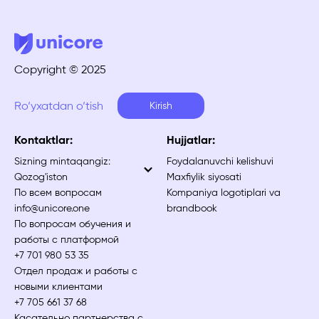
Copyright © 2025
Ro‘yxatdan o‘tish
Kirish
Kontaktlar:
Hujjatlar:
Sizning mintaqangiz:
Foydalanuvchi kelishuvi
Qozog'iston
Maxfiylik siyosati
По всем вопросам
Kompaniya logotiplari va
info@unicore.one
brandbook
По вопросам обучения и
работы с платформой
+7 701 980 53 35
Отдел продаж и работы с
новыми клиентами
+7 705 661 37 68
Касательно партнерства с